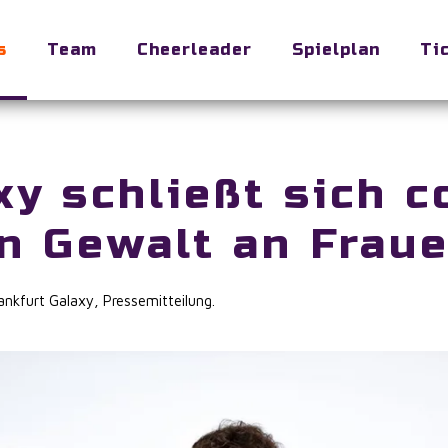
s
Team
Cheerleader
Spielplan
Ti
xy schließt sich 
en Gewalt an Frau
ankfurt Galaxy
,
Pressemitteilung
.