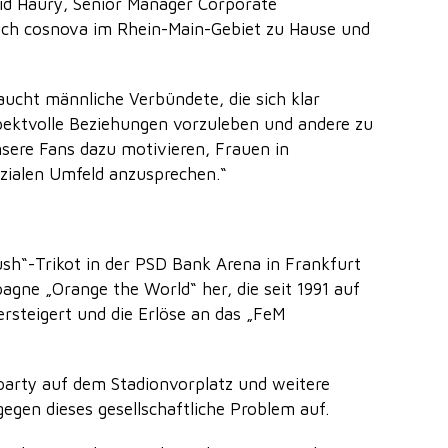
rid Haury, Senior Manager Corporate
auch cosnova im Rhein-Main-Gebiet zu Hause und
ucht männliche Verbündete, die sich klar
pektvolle Beziehungen vorzuleben und andere zu
sere Fans dazu motivieren, Frauen in
ozialen Umfeld anzusprechen.“
sh“-Trikot in der PSD Bank Arena in Frankfurt
agne „Orange the World“ her, die seit 1991 auf
teigert und die Erlöse an das „FeM
arty auf dem Stadionvorplatz und weitere
gen dieses gesellschaftliche Problem auf.