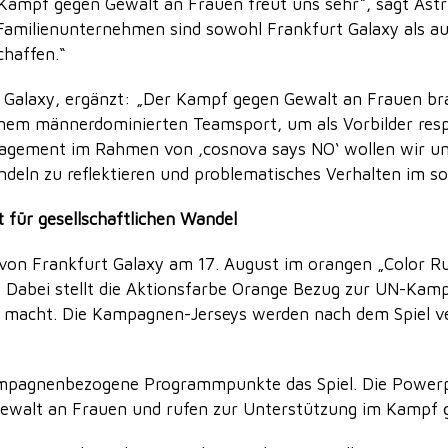
 Kampf gegen Gewalt an Frauen freut uns sehr“, sagt Ast
d Familienunternehmen sind sowohl Frankfurt Galaxy als 
chaffen.“
Galaxy, ergänzt: „Der Kampf gegen Gewalt an Frauen bra
einem männerdominierten Teamsport, um als Vorbilder res
ngagement im Rahmen von ‚cosnova says NO‘ wollen wir un
ndeln zu reflektieren und problematisches Verhalten im s
 für gesellschaftlichen Wandel
 von Frankfurt Galaxy am 17. August im orangen „Color Ru
. Dabei stellt die Aktionsfarbe Orange Bezug zur UN-Kamp
acht. Die Kampagnen-Jerseys werden nach dem Spiel vers
ampagnenbezogene Programmpunkte das Spiel. Die Powerp
ewalt an Frauen und rufen zur Unterstützung im Kampf ge