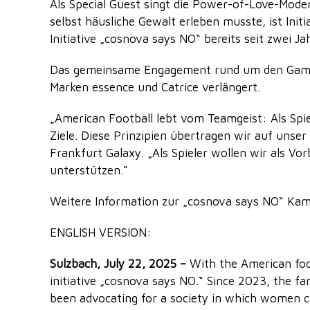
Als Special Guest singt die Power-of-Love-Moder
selbst häusliche Gewalt erleben musste, ist Init
Initiative „cosnova says NO“ bereits seit zwei Ja
Das gemeinsame Engagement rund um den Game D
Marken essence und Catrice verlängert.
„American Football lebt vom Teamgeist: Als Spi
Ziele. Diese Prinzipien übertragen wir auf unse
Frankfurt Galaxy. „Als Spieler wollen wir als Vo
unterstützen.“
Weitere Information zur „cosnova says NO“ Kam
ENGLISH VERSION:
Sulzbach, July 22, 2025 –
With the American foo
initiative „cosnova says NO.“ Since 2023, the f
been advocating for a society in which women ca