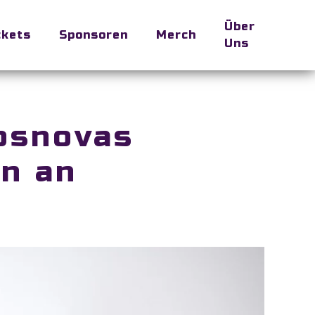
Über
ckets
Sponsoren
Merch
Uns
cosnovas
en an