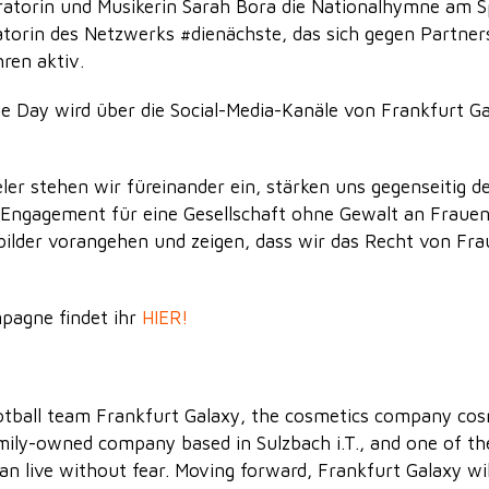
atorin und Musikerin Sarah Bora die Nationalhymne am Spi
iatorin des Netzwerks #dienächste, das sich gegen Partner
hren aktiv.
ay wird über die Social-Media-Kanäle von Frankfurt Ga
eler stehen wir füreinander ein, stärken uns gegenseitig
r Engagement für eine Gesellschaft ohne Gewalt an Frauen
rbilder vorangehen und zeigen, dass wir das Recht von Fra
pagne findet ihr
HIER!
tball team Frankfurt Galaxy, the cosmetics company cosn
amily-owned company based in Sulzbach i.T., and one of th
n live without fear. Moving forward, Frankfurt Galaxy wil