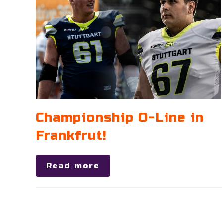
Championship O-Line in
Frankfrut!
Read more