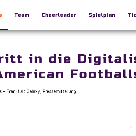
s
Team
Cheerleader
Spielplan
Ti
itt in die Digital
American Football
 – Frankfurt Galaxy
,
Pressemitteilung
.