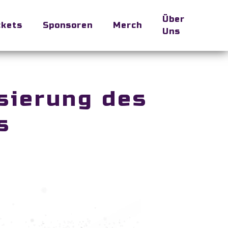
Über
ckets
Sponsoren
Merch
Uns
isierung des
s