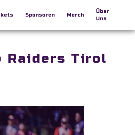
Über
ckets
Sponsoren
Merch
Uns
) Raiders Tirol