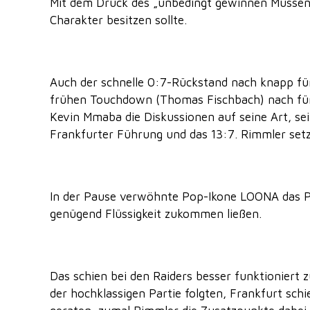
Mit dem Druck des „unbedingt gewinnen Müssens“
Charakter besitzen sollte.
Auch der schnelle 0:7-Rückstand nach knapp fün
frühen Touchdown (Thomas Fischbach) nach fünf S
Kevin Mmaba die Diskussionen auf seine Art, s
Frankfurter Führung und das 13:7. Rimmler setzt
In der Pause verwöhnte Pop-Ikone LOONA das Pu
genügend Flüssigkeit zukommen ließen.
Das schien bei den Raiders besser funktioniert 
der hochklassigen Partie folgten, Frankfurt sc