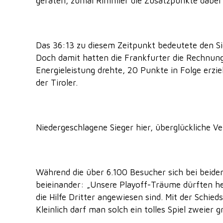
geraten, zumal Rimmler die Zusatzpunkte dabei
Das 36:13 zu diesem Zeitpunkt bedeutete den Si
Doch damit hatten die Frankfurter die Rechnung
Energieleistung drehte, 20 Punkte in Folge erzie
der Tiroler.
Niedergeschlagene Sieger hier, überglückliche Ve
Während die über 6.100 Besucher sich bei beide
beieinander: „Unsere Playoff-Träume dürften h
die Hilfe Dritter angewiesen sind. Mit der Schied
Kleinlich darf man solch ein tolles Spiel zweier