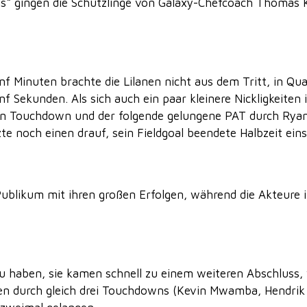
 gingen die Schützlinge von Galaxy-Chefcoach Thomas Kös
f Minuten brachte die Lilanen nicht aus dem Tritt, in Qu
ekunden. Als sich auch ein paar kleinere Nickligkeiten i
ein Touchdown und der folgende gelungene PAT durch Ryan
e noch einen drauf, sein Fieldgoal beendete Halbzeit eins
blikum mit ihren großen Erfolgen, während die Akteure
zu haben, sie kamen schnell zu einem weiteren Abschluss, 
hien durch gleich drei Touchdowns (Kevin Mwamba, Hendrik