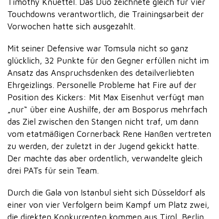
Timothy Knuettel. Das Duo zeichnete gleich für vier
Touchdowns verantwortlich, die Trainingsarbeit der
Vorwochen hatte sich ausgezahlt.
Mit seiner Defensive war Tomsula nicht so ganz
glücklich, 32 Punkte für den Gegner erfüllen nicht im
Ansatz das Anspruchsdenken des detailverliebten
Ehrgeizlings. Personelle Probleme hat Fire auf der
Position des Kickers: Mit Max Eisenhut verfügt man
„nur“ über eine Aushilfe, der am Bosporus mehrfach
das Ziel zwischen den Stangen nicht traf, um dann
vom etatmäßigen Cornerback Rene Hanßen vertreten
zu werden, der zuletzt in der Jugend gekickt hatte.
Der machte das aber ordentlich, verwandelte gleich
drei PATs für sein Team.
Durch die Gala von Istanbul sieht sich Düsseldorf als
einer von vier Verfolgern beim Kampf um Platz zwei,
die direkten Konkurrenten kommen aus Tirol, Berlin