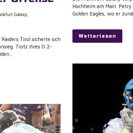
Hochheim am Main. Petry 
Golden Eagles, wo er zunäc
nkfurt Galaxy
,
Weiterlesen
aiders Tirol sicherte sich
nsieg. Trotz ihres 0:2-
den...