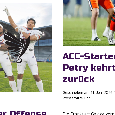
ACC-Starte
Petry kehr
zurück
Geschrieben am
11. Juni 2026
.
Pressemitteilung
.
er Offense
Die Frankfurt Galaxy verp